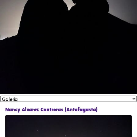
Nancy Alvarez Contreras (Antofagasta)