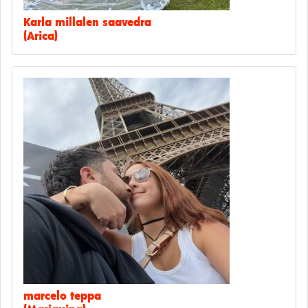
Karla millalen saavedra
(Arica)
marcelo teppa