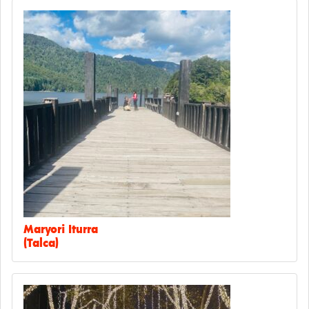
Maryori Iturra
(Talca)