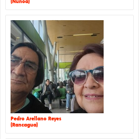
(Ñuñoa)
Pedro Arellano Reyes
(Rancagua)