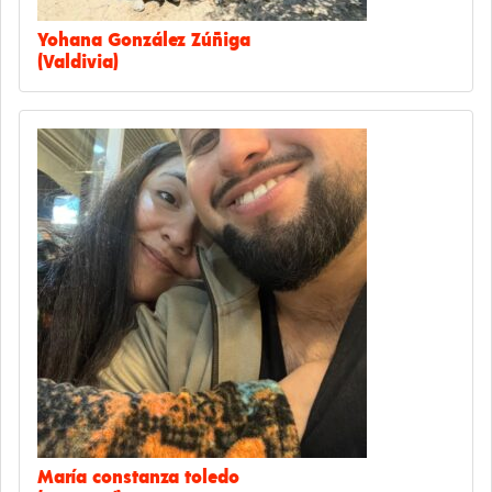
Yohana González Zúñiga
(Valdivia)
María constanza toledo