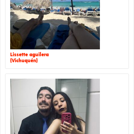
Lissette aguilera
(Vichuquén)