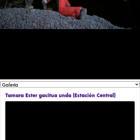
Tamara Ester gacitua unda (Estación Central)